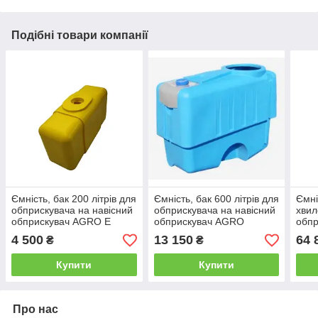
Подібні товари компанії
Ємність, бак 200 літрів для
Ємність, бак 600 літрів для
Ємні
обприскувача на навісний
обприскувача на навісний
хвил
обприскувач AGRO E
обприскувач AGRO
обпр
прич
4 500
13 150
64 
₴
₴
AGR
Купити
Купити
Про нас