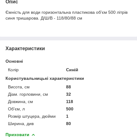
Опис
Ємність для води горизонтальна пластикова об'єм 500 літрів
синя тришарова. Д/Ш/В - 118/80/88 см
Характеристики
Основні
Колір
Синій
Користувальницькі характеристики
Висота, см
88
Діам. горловини, см
32
Довжина, см
118
Об'єм, л
500
Розмір штуцера, дюйми
1
Ширина, див
80
Приховати