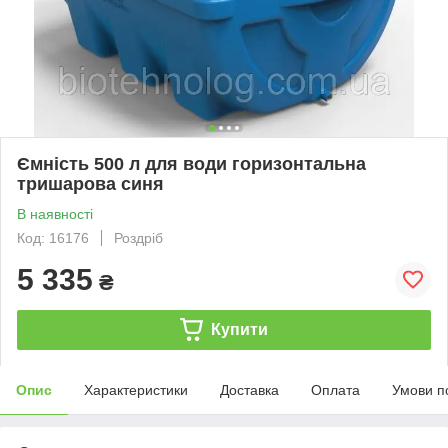
Ємність 500 л для води горизонтальна
тришарова синя
В наявності
Код: 16176
Роздріб
5 335
₴
Купити
Опис
Характеристики
Доставка
Оплата
Умови п