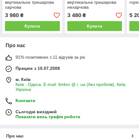
вертикальна тришарова
вертикальна тришарова
гори
харчова
нехарчова
3 980
3 480
5 2
₴
₴
Купити
Купити
Про нас
91% позитивних з 11 відгуків за рік
Працює з 10.07.2008
м. Київ
Київ - Одеса, E-mail: limkor @ i. ua (без пробілів), Київ,
Україна
Контакти
Сьогодні вихідний
Показати весь графік роботи
Про нас