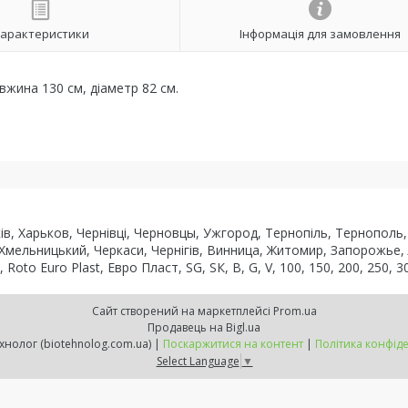
арактеристики
Інформація для замовлення
жина 130 см, діаметр 82 см.
рків, Харьков, Чернівці, Черновцы, Ужгород, Тернопіль, Тернопол
 Хмельницький, Черкаси, Чернігів, Винница, Житомир, Запорожье,
to Euro Plast, Евро Пласт, SG, SК, В, G, V, 100, 150, 200, 250, 30
Сайт створений на маркетплейсі
Prom.ua
Продавець на Bigl.ua
ВТК Біотехнолог (biotehnolog.com.ua) |
Поскаржитися на контент
|
Політика конфіде
Select Language
▼