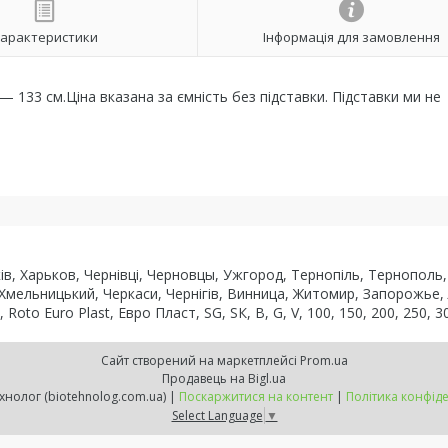
арактеристики
Інформація для замовлення
— 133 см.Ціна вказана за ємність без підставки. Підставки ми не
рків, Харьков, Чернівці, Черновцы, Ужгород, Тернопіль, Тернопол
 Хмельницький, Черкаси, Чернігів, Винница, Житомир, Запорожье,
to Euro Plast, Евро Пласт, SG, SК, В, G, V, 100, 150, 200, 250, 30
Сайт створений на маркетплейсі
Prom.ua
Продавець на Bigl.ua
ВТК Біотехнолог (biotehnolog.com.ua) |
Поскаржитися на контент
|
Політика конфіде
Select Language
▼