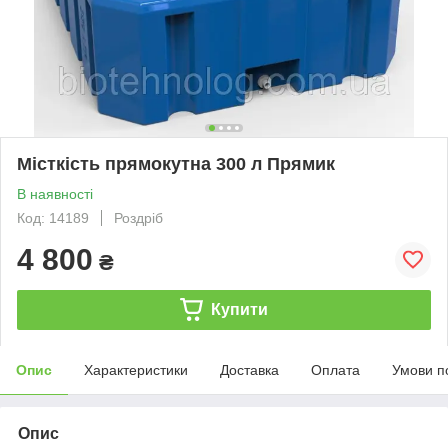
Місткість прямокутна 300 л Прямик
В наявності
Код: 14189
Роздріб
4 800
₴
Купити
Опис
Характеристики
Доставка
Оплата
Умови п
Опис