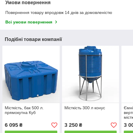
Умови повернення
Повернення товару впродовж 14 днів за домовленістю
Всі умови повернення
Подібні товари компанії
Місткість, бак 500 л.
Місткість 300 л конус
Ємні
прямокутна Куб
верт
міст
6 095
3 250
3 0
₴
₴