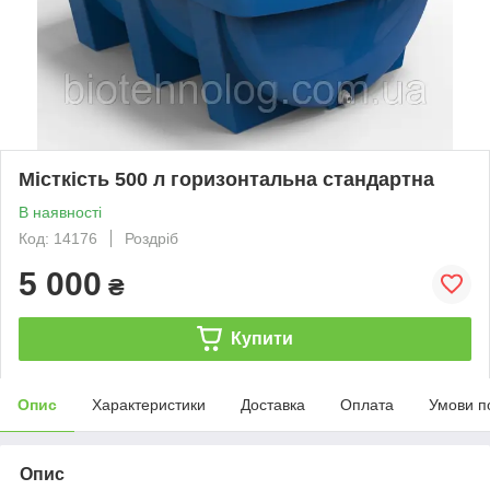
Місткість 500 л горизонтальна стандартна
В наявності
Код: 14176
Роздріб
5 000
₴
Купити
Опис
Характеристики
Доставка
Оплата
Умови п
Опис