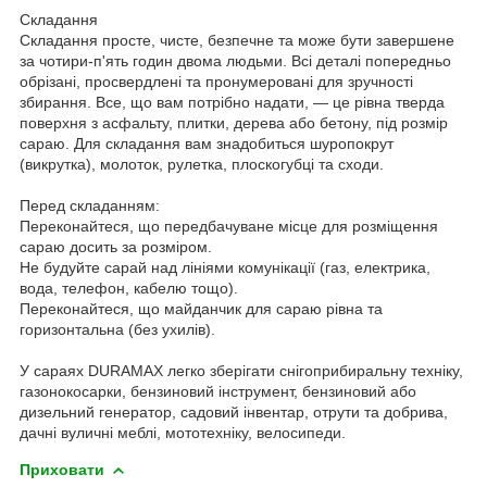
Складання
Складання просте, чисте, безпечне та може бути завершене
за чотири-п'ять годин двома людьми. Всі деталі попередньо
обрізані, просвердлені та пронумеровані для зручності
збирання. Все, що вам потрібно надати, — це рівна тверда
поверхня з асфальту, плитки, дерева або бетону, під розмір
сараю. Для складання вам знадобиться шуропокрут
(викрутка), молоток, рулетка, плоскогубці та сходи.
Перед складанням:
Переконайтеся, що передбачуване місце для розміщення
сараю досить за розміром.
Не будуйте сарай над лініями комунікації (газ, електрика,
вода, телефон, кабелю тощо).
Переконайтеся, що майданчик для сараю рівна та
горизонтальна (без ухилів).
У сараях DURAMAX легко зберігати снігоприбиральну техніку,
газонокосарки, бензиновий інструмент, бензиновий або
дизельний генератор, садовий інвентар, отрути та добрива,
дачні вуличні меблі, мототехніку, велосипеди.
Приховати