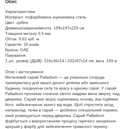
Опис
Характеристики
Матеріал:
пофарбована оцинкована сталь
Цвет:
срібло
Довжина/ширина/висота:
199x197x229 cм
Товщина металу
0,5 мм
Об'єм:
9,62 куб. м
Гарантія:
20 років
Країна:
ОАЕ
Паковання:
1 шт., розмір (ДШВ): 216x36x14 і 232x97x14 см, вага: 149 кг
Опис і застосування
Металевий сарай Palladium — це унікальна споруда
преміумкласу для вашої дачної ділянки або заміського
будинку, поєднуючи силу та красу в одному сараї. У сарай
Palladium проникає сонячне світло завдяки вікна зверху, над
дверима. Сарай має міцну оцинковану основу, яка підіймає
його, забезпечуючи захист від води. Щоб спростити заїзд,
наприклад, тачки в сарай — зроблено спеціальний поріжок,
який розміщується перед дверима. Сарай Palladium
фарбується з використанням процесу гарячого занурення
аркушів у фарбу для забезпечення тривалого терміну