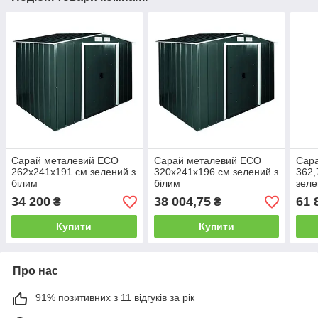
Сарай металевий ECO
Сарай металевий ECO
Сар
262x241x191 см зелений з
320x241x196 см зелений з
362,
білим
білим
зеле
34 200
38 004,75
61 
₴
₴
Купити
Купити
Про нас
91% позитивних з 11 відгуків за рік