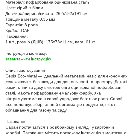
Матеріал:
пофарбована оцинкована сталь
Цвет:
сірий із білим
Довжина/ширина/висота:
262x182x191 cм
Товщина металу
0,35 мм
Гарантія:
8 років
Країна:
ОАЕ
Паковання:
1 шт., розмір (ДШВ): 175x73x11 см, вага: 61 кг
Інструкція з монтажу:
завантажити інструкцію
Опис і застосування
Серія Eco-Metal — ідеальний металевий навіс для економних
«споживачів» без шкоди для довговічності та простору. Деталі
рами, стіни та даху виготовлені з оцинкованої пофарбовані
сталі, мають пофарбовану емальову фарбу, яка
підтримуватиме ваш сарай упродовж багатьох років. Сарай
Eco полегшує зберігання й організацію предметів, як-от
обладнання для газону та саду.
Паковання
Сарай постачається в розібраному вигляді, у картонній
коробці. Паковання містить покрокову інструкцію з монтажу, а