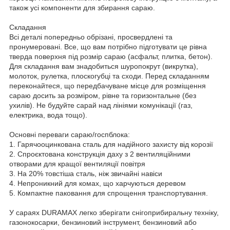
також усі компоненти для збирання сараю.
Складання
Всі деталі попередньо обрізані, просвердлені та
пронумеровані. Все, що вам потрібно підготувати це рівна
тверда поверхня під розмір сараю (асфальт, плитка, бетон).
Для складання вам знадобиться шуропокрут (викрутка),
молоток, рулетка, плоскогубці та сходи. Перед складанням
переконайтеся, що передбачуване місце для розміщення
сараю досить за розміром, рівне та горизонтальне (без
ухилів). Не будуйте сарай над лініями комунікації (газ,
електрика, вода тощо).
Основні переваги сараю/госпблока:
1. Гарячооцинкована сталь для надійного захисту від корозії
2. Спроєктована конструкція даху з 2 вентиляційними
отворами для кращої вентиляції повітря
3. На 20% товстіша сталь, ніж звичайні навіси
4. Непроникний для комах, що харчуються деревом
5. Компактне паковання для спрощення транспортування.
У сараях DURAMAX легко зберігати снігоприбиральну техніку,
газонокосарки, бензиновий інструмент, бензиновий або