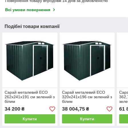
Повернення товару впродовж 14 днів за домовленістю
Всі умови повернення
Подібні товари компанії
Сарай металевий ECO
Сарай металевий ECO
Сар
262x241x191 см зелений з
320x241x196 см зелений з
362,
білим
білим
зеле
34 200
38 004,75
61 
₴
₴
Купити
Купити