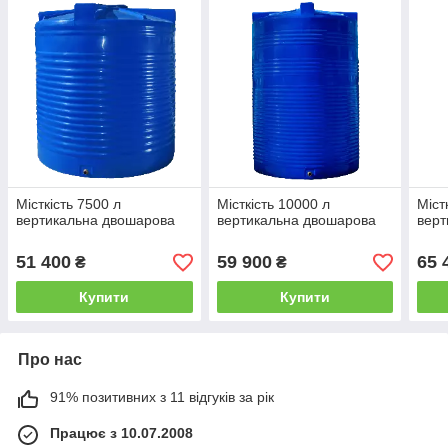
Місткість 7500 л
Місткість 10000 л
Міст
вертикальна двошарова
вертикальна двошарова
верт
51 400
59 900
65 
₴
₴
Купити
Купити
Про нас
91% позитивних з 11 відгуків за рік
Працює з 10.07.2008