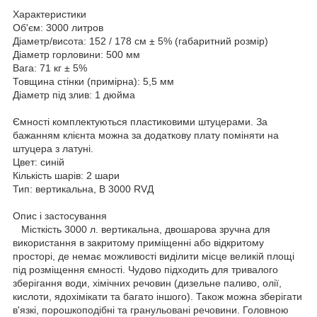
Характеристики
Об'єм:
3000 литров
Діаметр/висота:
152 / 178 см ± 5% (габаритний розмір)
Діаметр горловини:
500 мм
Вага:
71 кг ± 5%
Товщина стінки (примірна):
5,5 мм
Діаметр під злив:
1 дюйма
Ємності комплектуються пластиковими штуцерами. За
бажанням клієнта можна за додаткову плату поміняти на
штуцера з латуні.
Цвет:
синій
Кількість шарів:
2 шари
Тип:
вертикальна, В 3000 RVД
Опис і застосування
Місткість 3000 л. вертикальна, двошарова зручна для
використання в закритому приміщенні або відкритому
просторі, де немає можливості виділити місце великій площі
під розміщення ємності. Чудово підходить для тривалого
зберігання води, хімічних речовин (дизельне паливо, олії,
кислоти, ядохімікати та багато іншого). Також можна зберігати
в'язкі, порошкоподібні та гранульовані речовини. Головною