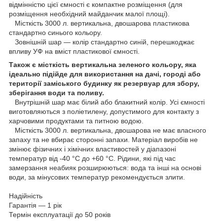
відмінністю цієї ємності є компактне розміщення (для
розміщення необхідний майданчик малої площі).
Місткість 3000 л. вертикальна, двошарова пластикова
стандартно синього кольору.
Зовнішній шар — колір стандартно синій, перешкоджає
впливу УФ на вміст пластикової ємності.
Також є місткість вертикальна зеленого кольору, яка
ідеально підійде для використання на дачі, городі або
території заміського будинку як резервуар для збору,
зберігання води та поливу.
Внутрішній шар має білий або блакитний колір. Усі ємності
виготовляються з поліетилену, допустимого для контакту з
харчовими продуктами та питною водою.
Місткість 3000 л. вертикальна, двошарова не має власного
запаху та не вбирає сторонні запахи. Матеріал виробів не
змінює фізичних і хімічних властивостей у діапазоні
температур від -40 °C до +60 °C. Рідини, які під час
замерзання неабияк розширюються: вода та інші на основі
води, за мінусових температур рекомендується злити.
Надійність
Гарантія — 1 рік
Термін експлуатації до 50 років