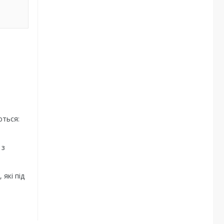
ються:
 з
 які під