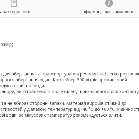
арактеристики
Інформація для замовлення
озмір)
 для зберігання та транспортування речовин, які легко розсипа
нарного зберігання рідин. Контейнер 500 літрів промисловий
дуктів і питної води.
ьору, виготовлений із поліетилену, призначеного для контакту
а не вбирає сторонні запахи. Матеріал виробів стійкий до
тивостей у діапазоні температур від -40 °C до +60 °C. Рідинності,
ві води, за мінусових температур рекомендується злити.