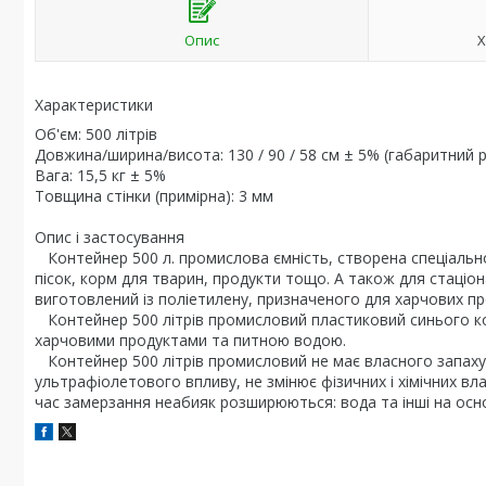
Опис
Х
Характеристики
Об'єм: 500 літрів
Довжина/ширина/висота: 130 / 90 / 58 см ± 5% (габаритний р
Вага: 15,5 кг ± 5%
Товщина стінки (примірна): 3 мм
Опис і застосування
Контейнер 500 л. промислова ємність, створена спеціально
пісок, корм для тварин, продукти тощо. А також для стаціо
виготовлений із поліетилену, призначеного для харчових про
Контейнер 500 літрів промисловий пластиковий синього кол
харчовими продуктами та питною водою.
Контейнер 500 літрів промисловий не має власного запаху т
ультрафіолетового впливу, не змінює фізичних і хімічних влас
час замерзання неабияк розширюються: вода та інші на осно