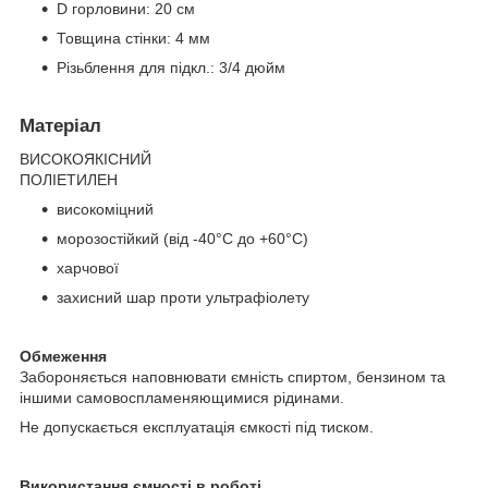
D горловини: 20 см
Товщина стінки: 4 мм
Різьблення для підкл.: 3/4 дюйм
Матеріал
ВИСОКОЯКІСНИЙ
ПОЛІЕТИЛЕН
високоміцний
морозостійкий (від -40°C до +60°С)
харчової
захисний шар проти ультрафіолету
Обмеження
Забороняється наповнювати ємність спиртом, бензином та
іншими самовоспламеняющимися рідинами.
Не допускається експлуатація ємкості під тиском.
Використання ємності в роботі