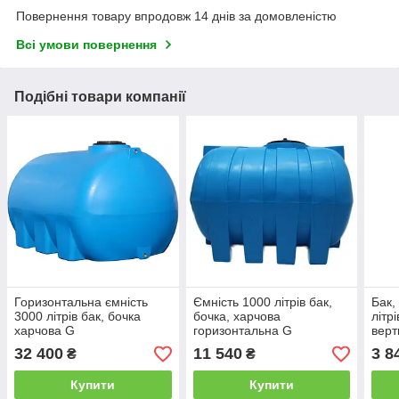
Повернення товару впродовж 14 днів за домовленістю
Всі умови повернення
Подібні товари компанії
Горизонтальна ємність
Ємність 1000 літрів бак,
Бак,
3000 літрів бак, бочка
бочка, харчова
літр
харчова G
горизонтальна G
верт
V
32 400
11 540
3 8
₴
₴
Купити
Купити