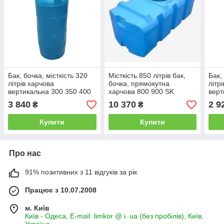
Бак, бочка, місткість 320
Місткість 850 літрів бак,
Бак,
літрів харчова
бочка, прямокутна
літр
вертикальна 300 350 400
харчова 800 900 SK
верт
V
3 840
10 370
2 9
₴
₴
Купити
Купити
Про нас
91% позитивних з 11 відгуків за рік
Працює з 10.07.2008
м. Київ
Київ - Одеса, E-mail: limkor @ i. ua (без пробілів), Київ,