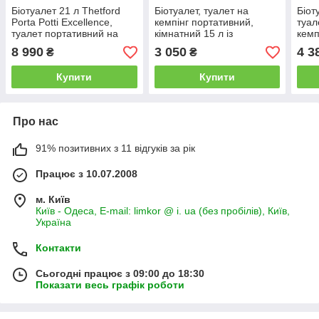
Біотуалет 21 л Thetford
Біотуалет, туалет на
Біот
Porta Potti Excellence,
кемпінг портативний,
туал
туалет портативний на
кімнатний 15 л із
кемп
кемпінг
патрубком PT15A
8 990
3 050
4 3
₴
₴
Купити
Купити
Про нас
91% позитивних з 11 відгуків за рік
Працює з 10.07.2008
м. Київ
Київ - Одеса, E-mail: limkor @ i. ua (без пробілів), Київ,
Україна
Контакти
Сьогодні працює з 09:00 до 18:30
Показати весь графік роботи