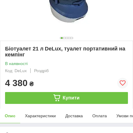
Біотуалет 21 л DeLux, туалет портативний на
кемпінг
В наявності
Код: DeLux
Роздріб
4 380
₴
Купити
Опис
Характеристики
Доставка
Оплата
Умови п