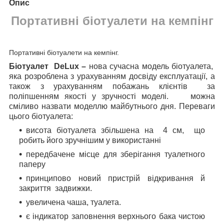
Опис
Портативні біотуалети на кемпінг
Портативні біотуалети на кемпінг.
Біотуалет DeLux –
нова сучасна модель біотуалета,
яка розроблена з урахуванням досвіду експлуатації, а
також з урахуванням побажань клієнтів за
поліпшенням якості у зручності моделі. можна
сміливо назвати моделлю майбутнього дня.
Переваги
цього біотуалета:
висота біотуалета збільшена на 4 см, що
робить його зручнішим у використанні
передбачене місце для зберігання туалетного
паперу
принципово новий пристрій відкривання й
закриття задвижки.
увеличена чаша, туалета.
є індикатор заповнення верхнього бака чистою