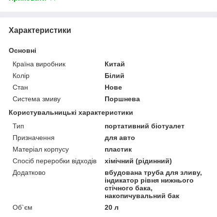
Характеристики
Основні
Країна виробник
Китай
Колір
Білий
Стан
Нове
Система змиву
Поршнева
Користувальницькі характеристики
Тип
портативний біотуалет
Призначення
для авто
Матеріал корпусу
пластик
Спосіб переробки відходів
хімічний (рідинний)
Додатково
вбудована труба для зливу,
індикатор рівня нижнього
стічного бака,
накопичувальний бак
Об`єм
20 л