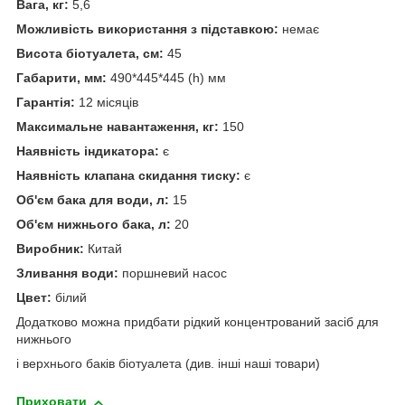
Вага, кг:
5,6
Можливість використання з підставкою:
немає
Висота біотуалета, см:
45
Габарити, мм:
490*445*445 (h) мм
Гарантія:
12 місяців
Максимальне навантаження, кг:
150
Наявність індикатора:
є
Наявність клапана скидання тиску:
є
Об'єм бака для води, л:
15
Об'єм нижнього бака, л:
20
Виробник:
Китай
Зливання води:
поршневий насос
Цвет:
білий
Додатково можна придбати рідкий концентрований засіб для
нижнього
і верхнього баків біотуалета (див. інші наші товари)
Приховати