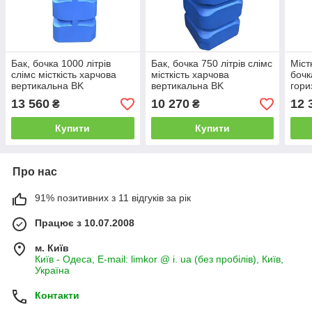
Бак, бочка 1000 літрів
Бак, бочка 750 літрів слімс
Міст
слімс місткість харчова
місткість харчова
бочк
вертикальна BK
вертикальна BK
гори
13 560
10 270
12 
₴
₴
Купити
Купити
Про нас
91% позитивних з 11 відгуків за рік
Працює з 10.07.2008
м. Київ
Київ - Одеса, E-mail: limkor @ i. ua (без пробілів), Київ,
Україна
Контакти