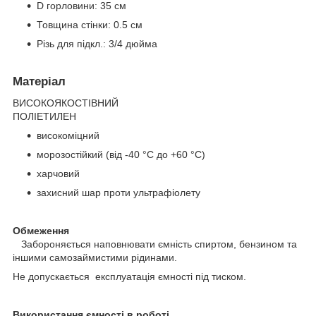
D горловини: 35 см
Товщина стінки: 0.5 см
Різь для підкл.: 3/4 дюйма
Матеріал
ВИСОКОЯКОСТІВНИЙ
ПОЛІЕТИЛЕН
високоміцний
морозостійкий (від -40 °C до +60 °C)
харчовий
захисний шар проти ультрафіолету
Обмеження
Забороняється наповнювати ємність спиртом, бензином та
іншими самозаймистими рідинами.
Не допускається експлуатація ємності під тиском.
Використання ємності в роботі