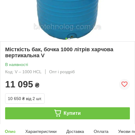
Місткість бак, бочка 1000 літрів харчова
вертикальна V
В наявності
Код: V – 1000 HCL
Опт і роздріб
11 095
₴
10 650 ₴
від 2 шт.
Купити
Опис
Характеристики
Доставка
Оплата
Умови п