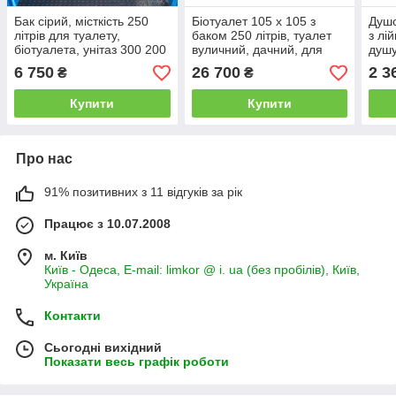
Бак сірий, місткість 250
Біотуалет 105 х 105 з
Душо
літрів для туалету,
баком 250 літрів, туалет
з лі
біотуалета, унітаз 300 200
вуличний, дачний, для
душу
дачі, кабіна автономна
200
6 750
26 700
2 3
₴
₴
Купити
Купити
Про нас
91% позитивних з 11 відгуків за рік
Працює з 10.07.2008
м. Київ
Київ - Одеса, E-mail: limkor @ i. ua (без пробілів), Київ,
Україна
Контакти
Сьогодні вихідний
Показати весь графік роботи