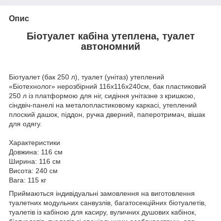
Опис
Біотуалет кабіна утеплена, туалет
автономний
Біотуалет (бак 250 л), туалет (унітаз) утеплений
«Біотехнолог» нерозбірний 116х116х240см, бак пластиковий
250 л із платформою для ніг, сидіння унітазне з кришкою,
сіндвіч-панелі на металопластиковому каркасі, утеплений
плоский дашок, піддон, ручка дверний, паперотримач, вішак
для одягу.
Характеристики
Довжина: 116 см
Ширина: 116 см
Висота: 240 см
Вага: 115 кг
Приймаються
індивідуальні замовлення на виготовлення
туалетних модульних
санвузлів,
багатосекційних біотуалетів,
туалетів із кабіною для касиру, вуличних душових кабінок,