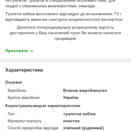
біотуалетів, туалетів зі спеціальними особливостями, для
людей з обмеженими можливостями, інвалідів.
Туалетні кабіни виготовлені відповідно до встановлених ТУ і
відповідають вимогам санітарно-епідеміологічної експертизи.
Дізнатися попереджувальну розрахункову вартість
доставляння у Ваш населений пункт Ви можете написати
продавцеві.
Приховати
Характеристики
Основні
Виробник
Власне виробництво
Країна виробник
Україна
Користувальницькі характеристики
Тип
туалетна кабіна
Матеріал корпусу
пластик
Спосіб переробки відходів
хімічний (рідинний)