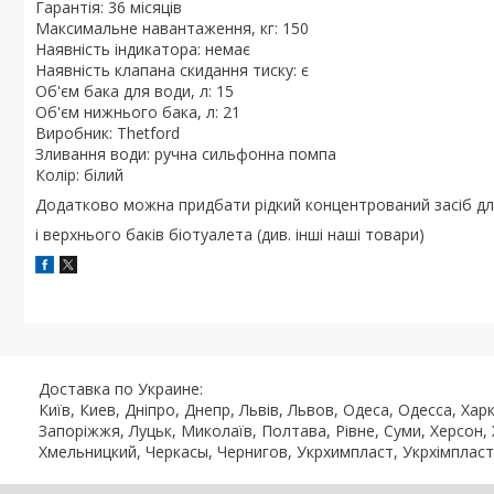
Гарантія: 36 місяців
Максимальне навантаження, кг: 150
Наявність індикатора: немає
Наявність клапана скидання тиску: є
Об'єм бака для води, л: 15
Об'єм нижнього бака, л: 21
Виробник: Thetford
Зливання води: ручна сильфонна помпа
Колір: білий
Додатково можна придбати рідкий концентрований засіб д
і верхнього баків біотуалета (див. інші наші товари)
Доставка по Украине:
Київ, Киев, Дніпро, Днепр, Львів, Львов, Одеса, Одесса, Ха
Запоріжжя, Луцьк, Миколаїв, Полтава, Рівне, Суми, Херсон,
Хмельницкий, Черкасы, Чернигов, Укрхимпласт, Укрхімпласт, Ro