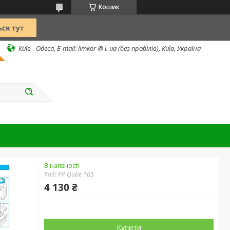
Кошик
Київ - Одеса, E-mail: limkor @ i. ua (без пробілів), Київ, Україна
В наявності
Код:
PP Qube 165
4 130 ₴
Купити