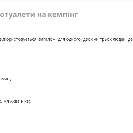
іотуалети на кемпінг
 використовується, загалом, для одного, двох чи трьох людей, д
змиву.
 мл Аква Рінз).