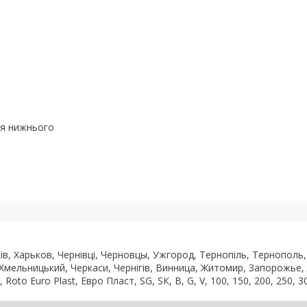
ля нижнього
рків, Харьков, Чернівці, Черновцы, Ужгород, Тернопіль, Тернопол
 Хмельницький, Черкаси, Чернігів, Винница, Житомир, Запорожье,
to Euro Plast, Евро Пласт, SG, SК, В, G, V, 100, 150, 200, 250, 30