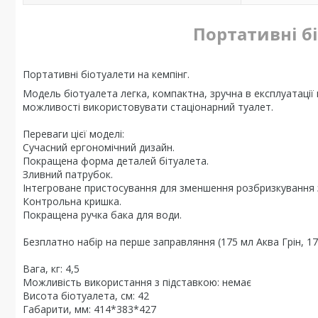
Портативні б
Портативні біотуалети на кемпінг.
Модель біотуалета легка, компактна, зручна в експлуатації
можливості використовувати стаціонарний туалет.
Переваги цієї моделі:
Сучасний ергономічний дизайн.
Покращена форма деталей бітуалета.
Зливний патрубок.
Інтегроване пристосування для зменшення розбризкування 
Контрольна кришка.
Покращена ручка бака для води.
Безплатно набір на перше заправляння (175 мл Аква Грін, 175
Вага, кг: 4,5
Можливість використання з підставкою: немає
Висота біотуалета, см: 42
Габарити, мм: 414*383*427