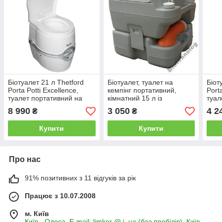
Біотуалет 21 л Thetford
Біотуалет, туалет на
Біот
Porta Potti Excellence,
кемпінг портативний,
Port
туалет портативний на
кімнатний 15 л із
туал
кемпінг
патрубком PT15A
кемп
8 990
3 050
4 2
₴
₴
Купити
Купити
Про нас
91% позитивних з 11 відгуків за рік
Працює з 10.07.2008
м. Київ
Київ - Одеса, E-mail: limkor @ i. ua (без пробілів), Київ,