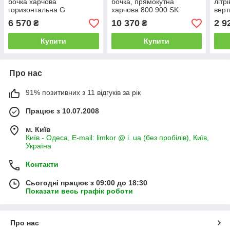
бочка харчова
бочка, прямокутна
літр
горизонтальна G
харчова 800 900 SK
верт
6 570
10 370
2 9
₴
₴
Купити
Купити
Про нас
91% позитивних з 11 відгуків за рік
Працює з 10.07.2008
м. Київ
Київ - Одеса, E-mail: limkor @ i. ua (без пробілів), Київ,
Україна
Контакти
Сьогодні працює з 09:00 до 18:30
Показати весь графік роботи
Про нас