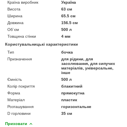
Країна виробник
Україна
Висота
63 см
Ширина
65.5 см
Довжина
156.5 см
Об`єм
500 л
Товщина стінки
4 мм
Користувальницькі характеристики
Тип
бочка
Призначення
для рідини, для
засолювання, для сипучих
матеріалів, універсальне,
інше
Ємність
500 л
Колір покриття
блакитний
Форма
прямокутна
Матеріал
пластик
Розташування
горизонтальне
D горловини
35 см
Приховати