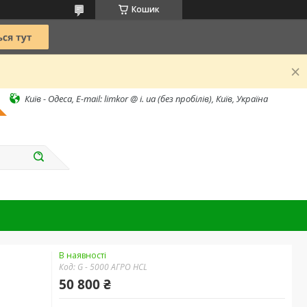
Кошик
Київ - Одеса, E-mail: limkor @ i. ua (без пробілів), Київ, Україна
В наявності
Код:
G - 5000 АГРО HCL
50 800 ₴