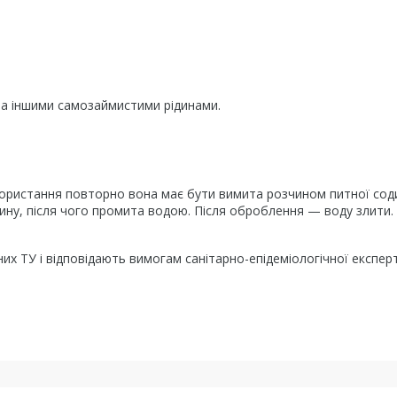
а іншими самозаймистими рідинами.
ористання повторно вона має бути вимита розчином питної сод
у, після чого промита водою. Після оброблення — воду злити.
их ТУ і відповідають вимогам санітарно-епідеміологічної експер