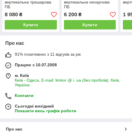
вертикальна тришарова
вертикальна нехарчова
верт
ПБ
ПБ
8 080
6 200
1 9
₴
₴
Купити
Купити
Про нас
91% позитивних з 11 відгуків за рік
Працює з 10.07.2008
м. Київ
Київ - Одеса, E-mail: limkor @ i. ua (без пробілів), Київ,
Україна
Контакти
Сьогодні вихідний
Показати весь графік роботи
Про нас