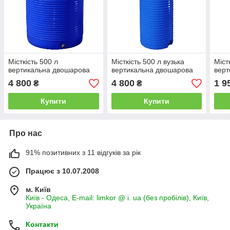
Місткість 500 л
Місткість 500 л вузька
Міст
вертикальна двошарова
вертикальна двошарова
верт
4 800
4 800
1 9
₴
₴
Купити
Купити
Про нас
91% позитивних з 11 відгуків за рік
Працює з 10.07.2008
м. Київ
Київ - Одеса, E-mail: limkor @ i. ua (без пробілів), Київ,
Україна
Контакти