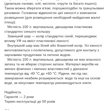
(дизельне паливо, олії, кислоти, отрути та багато іншого).
Також можна зберігати в'язкі, порошкоподібні та гранульовані
речовини. Головною відмінністю цієї ємності є компактне
розміщення (для розміщення необхідний майданчик малої
площі).
Місткість 100 л. вертикальна, двошарова пластикова
стандартно синього кольору.
Зовнішній шар — колір стандартно синій, перешкоджає
впливу УФ на вміст пластикової ємності.
Внутрішній шар має білий або блакитний колір. Усі ємності
виготовляються з поліетилену, допустимого для контакту з
харчовими продуктами та питною водою.
Місткість 100 л. вертикальна, двошарова не має власного
запаху та не вбирає сторонні запахи. Матеріал виробів не
змінює фізичних і хімічних властивостей у діапазоні
температур від -40 °C до +60 °C. Рідини, які під час
замерзання неабияк розширюються: вода та інші на основі
води, за мінусових температур рекомендується злити.
Надійність
Гарантія — 2 роки
Термін експлуатації до 50 років