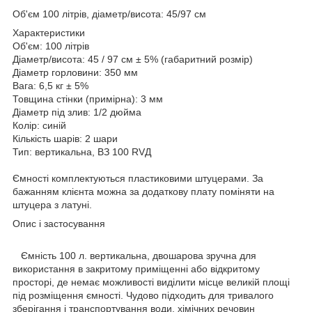
Об'єм 100 літрів, діаметр/висота: 45/97 см
Характеристики
Об'єм: 100 літрів
Діаметр/висота: 45 / 97 см ± 5% (габаритний розмір)
Діаметр горловини: 350 мм
Вага: 6,5 кг ± 5%
Товщина стінки (примірна): 3 мм
Діаметр під злив: 1/2 дюйма
Колір: синій
Кількість шарів: 2 шари
Тип: вертикальна, ВЗ 100 RVД
Ємності комплектуються пластиковими штуцерами. За
бажанням клієнта можна за додаткову плату поміняти на
штуцера з латуні.
Опис і застосування
Ємність 100 л. вертикальна, двошарова зручна для
використання в закритому приміщенні або відкритому
просторі, де немає можливості виділити місце великій площі
під розміщення ємності. Чудово підходить для тривалого
зберігання і транспортування води, хімічних речовин