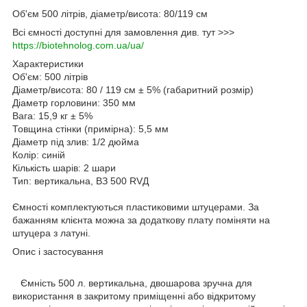
Об'єм 500 літрів, діаметр/висота: 80/119 см
Всі ємності доступні для замовлення див. тут >>>
https://biotehnolog.com.ua/ua/
Характеристики
Об'єм: 500 літрів
Діаметр/висота: 80 / 119 см ± 5% (габаритний розмір)
Діаметр горловини: 350 мм
Вага: 15,9 кг ± 5%
Товщина стінки (примірна): 5,5 мм
Діаметр під злив: 1/2 дюйма
Колір: синій
Кількість шарів: 2 шари
Тип: вертикальна, ВЗ 500 RVД
Ємності комплектуються пластиковими штуцерами. За
бажанням клієнта можна за додаткову плату поміняти на
штуцера з латуні.
Опис і застосування
Ємність 500 л. вертикальна, двошарова зручна для
використання в закритому приміщенні або відкритому