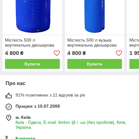
Місткість 500 л
Місткість 500 л вузька
Міст
вертикальна двошарова
вертикальна двошарова
верт
4 800
4 800
1 9
₴
₴
Купити
Купити
Про нас
91% позитивних з 11 відгуків за рік
Працює з 10.07.2008
м. Київ
Київ - Одеса, E-mail: limkor @ i. ua (без пробілів), Київ,
Україна
Контакти