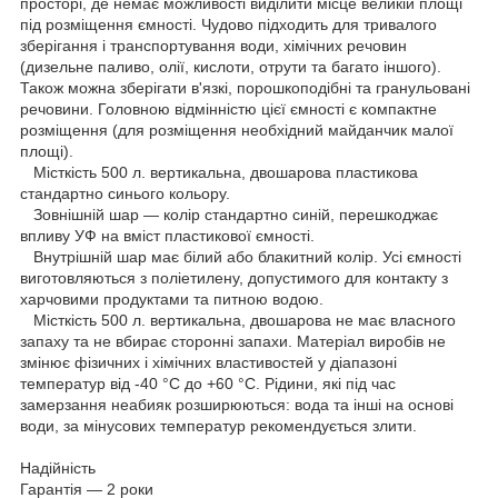
просторі, де немає можливості виділити місце великій площі
під розміщення ємності. Чудово підходить для тривалого
зберігання і транспортування води, хімічних речовин
(дизельне паливо, олії, кислоти, отрути та багато іншого).
Також можна зберігати в'язкі, порошкоподібні та гранульовані
речовини. Головною відмінністю цієї ємності є компактне
розміщення (для розміщення необхідний майданчик малої
площі).
Місткість 500 л. вертикальна, двошарова пластикова
стандартно синього кольору.
Зовнішній шар — колір стандартно синій, перешкоджає
впливу УФ на вміст пластикової ємності.
Внутрішній шар має білий або блакитний колір. Усі ємності
виготовляються з поліетилену, допустимого для контакту з
харчовими продуктами та питною водою.
Місткість 500 л. вертикальна, двошарова не має власного
запаху та не вбирає сторонні запахи. Матеріал виробів не
змінює фізичних і хімічних властивостей у діапазоні
температур від -40 °C до +60 °C. Рідини, які під час
замерзання неабияк розширюються: вода та інші на основі
води, за мінусових температур рекомендується злити.
Надійність
Гарантія — 2 роки