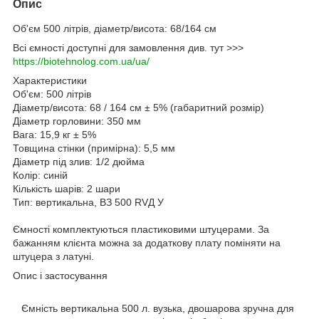
Опис
Об'єм 500 літрів, діаметр/висота: 68/164 см
Всі ємності доступні для замовлення див. тут >>>
https://biotehnolog.com.ua/ua/
Характеристики
Об'єм: 500 літрів
Діаметр/висота: 68 / 164 см ± 5% (габаритний розмір)
Діаметр горловини: 350 мм
Вага: 15,9 кг ± 5%
Товщина стінки (примірна): 5,5 мм
Діаметр під злив: 1/2 дюйма
Колір: синій
Кількість шарів: 2 шари
Тип: вертикальна, ВЗ 500 RVД У
Ємності комплектуються пластиковими штуцерами. За
бажанням клієнта можна за додаткову плату поміняти на
штуцера з латуні.
Опис і застосування
Ємність вертикальна 500 л. вузька, двошарова зручна для