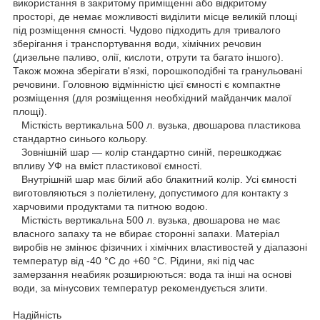
використання в закритому приміщенні або відкритому
просторі, де немає можливості виділити місце великій площі
під розміщення ємності. Чудово підходить для тривалого
зберігання і транспортування води, хімічних речовин
(дизельне паливо, олії, кислоти, отрути та багато іншого).
Також можна зберігати в'язкі, порошкоподібні та гранульовані
речовини. Головною відмінністю цієї ємності є компактне
розміщення (для розміщення необхідний майданчик малої
площі).
Місткість вертикальна 500 л. вузька, двошарова пластикова
стандартно синього кольору.
Зовнішній шар — колір стандартно синій, перешкоджає
впливу УФ на вміст пластикової ємності.
Внутрішній шар має білий або блакитний колір. Усі ємності
виготовляються з поліетилену, допустимого для контакту з
харчовими продуктами та питною водою.
Місткість вертикальна 500 л. вузька, двошарова не має
власного запаху та не вбирає сторонні запахи. Матеріал
виробів не змінює фізичних і хімічних властивостей у діапазоні
температур від -40 °C до +60 °C. Рідини, які під час
замерзання неабияк розширюються: вода та інші на основі
води, за мінусових температур рекомендується злити.
Надійність