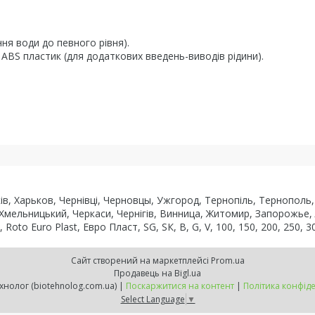
я води до певного рівня).
, ABS пластик (для додаткових введень-виводів рідини).
рків, Харьков, Чернівці, Черновцы, Ужгород, Тернопіль, Тернопол
 Хмельницький, Черкаси, Чернігів, Винница, Житомир, Запорожье,
to Euro Plast, Евро Пласт, SG, SК, В, G, V, 100, 150, 200, 250, 30
Сайт створений на маркетплейсі
Prom.ua
Продавець на Bigl.ua
ВТК Біотехнолог (biotehnolog.com.ua) |
Поскаржитися на контент
|
Політика конфіде
Select Language
▼