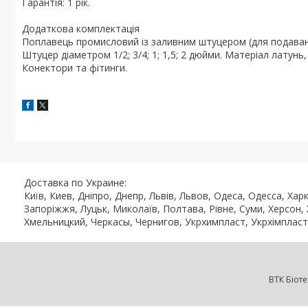
Гарантія:
1 рік.
Додаткова комплектація
Поплавець промисловий із заливним штуцером (для подаванн
Штуцер діаметром 1/2; 3/4; 1; 1,5; 2 дюйми. Матеріал латунь
Конектори та фітинги.
Доставка по Украине:
Київ, Киев, Дніпро, Днепр, Львів, Львов, Одеса, Одесса, Ха
Запоріжжя, Луцьк, Миколаїв, Полтава, Рівне, Суми, Херсон,
Хмельницкий, Черкасы, Чернигов, Укрхимпласт, Укрхімпласт, Ro