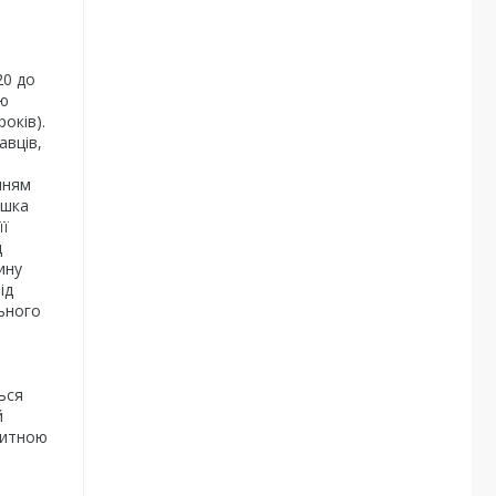
20 до
ою
оків).
авців,
нням
ишка
її
д
ину
ід
льного
ься
й
питною