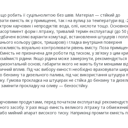
о робить її суцільнолитою без швів. Матеріал — стійкий до
ти ємність як у приміщенні, так і на вулиці за температури від -
ктром харчових і непродуктів: вода, олії, кислоти тощо. Основн
сортимент форм і літражу, тривалий термін експлуатації (до 50 р
едбачені всілякі варіанти комутації, встановлення штуцерів і попл
нього кольору (двох, тришарові) і гладка внутрішня поверхня
ожливість візуально контролювати рівень вмісту. Поза приміще
Ємність не призначена для роботи під тиском, у зв'язку з цим кр
займисті рідини. Якщо рідина може замерзнути, рекомендується 
оризонтальній основі, габарити якого не мають бути меншими ві
зичний вплив. Під час вибору ємності необхідно враховувати шир
о бензину та дизельного палива, під час використання штуцера п
ку. Гумова прокладка на штуцерах не стійка до бензину та дизе
о замінити прокладку на оливу — бензостійку.
харчовими продуктами, перед початком експлуатації рекомендуєт
го засобу. У разі якщо ємність великого літражу та обмежени
або мийний апарат високого тиску. Наприкінці промити ємність 