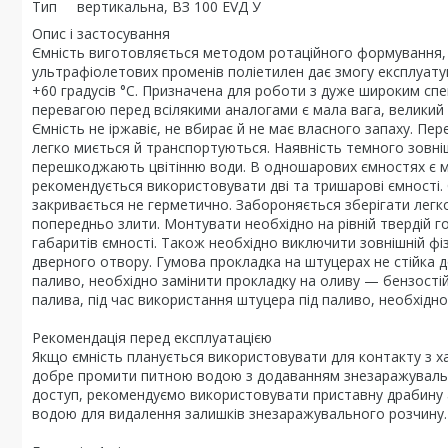
Тип вертикальна, ВЗ 100 EVД У
Опис і застосування
Ємність виготовляється методом ротаційного формування, щ
ультрафіолетових променів поліетилен дає змогу експлуатува
+60 градусів °C. Призначена для роботи з дуже широким спе
перевагою перед всілякими аналогами є мала вага, великий а
Ємність не іржавіє, не вбирає й не має власного запаху. Пер
легко миється й транспортуються. Наявність темного зовніш
перешкоджають цвітінню води. В одношарових ємностях є м
рекомендується використовувати дві та тришарові ємності. 
закривається не герметично. Забороняється зберігати легко
попередньо злити. Монтувати необхідно на рівній твердій г
габаритів ємності. Також необхідно виключити зовнішній фі
дверного отвору. Гумова прокладка на штуцерах не стійка д
паливо, необхідно замінити прокладку на оливу — бензостій
палива, під час використання штуцера під паливо, необхідн
Рекомендація перед експлуатацією
Якщо ємність планується використовувати для контакту з 
добре промити питною водою з додаванням знезаражувально
доступ, рекомендуємо використовувати приставну драбину 
водою для видалення залишків знезаражувального розчину.