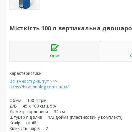
Місткість 100 л вертикальна двошар
Опис
Х
Характеристики
Всі ємності див. тут >>>
https://biotehnolog.com.ua/ua/
Об'єм 100 літрів
Д/В 45 x 100 см ± 5%
Діаметр горловини 32 см
Штуцер під злив 1/2 дюйма (пластиковий у комплекті)
Колір синій
Кількість шарів 2