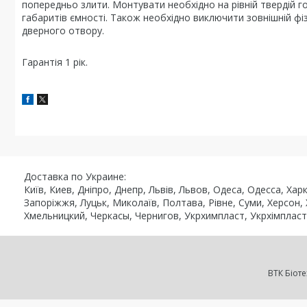
попередньо злити. Монтувати необхідно на рівній твердій г
габаритів ємності. Також необхідно виключити зовнішній фі
дверного отвору.
Гарантія 1 рік.
Доставка по Украине:
Київ, Киев, Дніпро, Днепр, Львів, Львов, Одеса, Одесса, Ха
Запоріжжя, Луцьк, Миколаїв, Полтава, Рівне, Суми, Херсон,
Хмельницкий, Черкасы, Чернигов, Укрхимпласт, Укрхімпласт, Ro