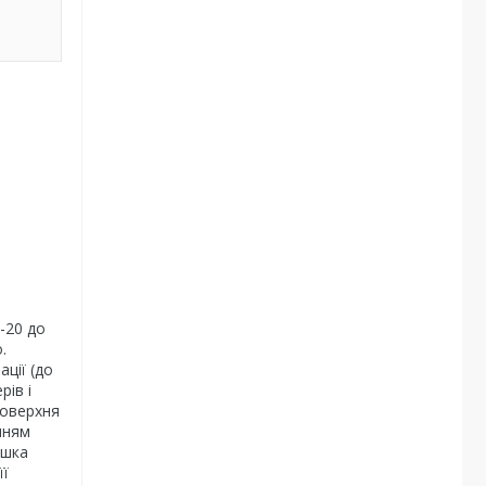
-20 до
.
ції (до
рів і
поверхня
нням
ишка
її