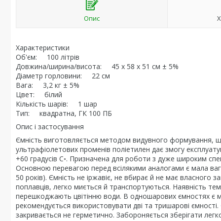
Опис
Х
Характеристики
Об'єм: 100 літрів
Довжина/ширина/висота: 45 x 58 x 51 см ± 5%
Діаметр горловини: 22 см
Вага: 3,2 кг ± 5%
Цвет: білий
Кількість шарів: 1 шар
Тип: квадратна, ГК 100 ПБ
Опис і застосування
Ємність виготовляється методом видувного формування, що 
ультрафіолетових променів поліетилен дає змогу експлуатуват
+60 градусів С◦. Призначена для роботи з дуже широким спе
Основною перевагою перед всілякими аналогами є мала вага
50 років). Ємність не іржавіє, не вбирає й не має власного з
поплавців, легко миється й транспортуються. Наявність тем
перешкоджають цвітінню води. В одношарових ємностях є м
рекомендується використовувати дві та тришарові ємності. 
закривається не герметично. Забороняється зберігати легко