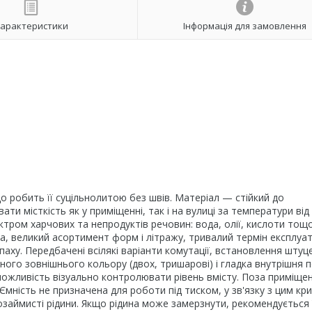
арактеристики
Інформація для замовлення
робить її суцільнолитою без швів. Матеріал — стійкий до
и місткість як у приміщенні, так і на вулиці за температури від 
ктром харчових та непродуктів речовин: вода, олії, кислоти тощо
, великий асортимент форм і літражу, тривалий термін експлуата
апаху. Передбачені всілякі варіанти комутації, встановлення штуце
ного зовнішнього кольору (двох, тришарові) і гладка внутрішня 
ожливість візуально контролювати рівень вмісту. Поза приміще
Ємність не призначена для роботи під тиском, у зв'язку з цим кр
займисті рідини. Якщо рідина може замерзнути, рекомендується 