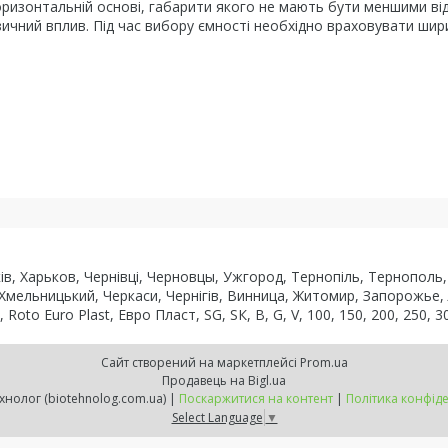
оризонтальній основі, габарити якого не мають бути меншими ві
зичний вплив. Під час вибору ємності необхідно враховувати шир
рків, Харьков, Чернівці, Черновцы, Ужгород, Тернопіль, Тернопол
 Хмельницький, Черкаси, Чернігів, Винница, Житомир, Запорожье,
to Euro Plast, Евро Пласт, SG, SК, В, G, V, 100, 150, 200, 250, 30
Сайт створений на маркетплейсі
Prom.ua
Продавець на Bigl.ua
ВТК Біотехнолог (biotehnolog.com.ua) |
Поскаржитися на контент
|
Політика конфіде
Select Language
▼