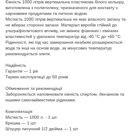
Ємність 1000 літрів вертикальна пластикова білого кольору,
виготовлена з поліетилену, призначеного для контакту з
харчовими продуктами та питною водою.
Місткість 1000 літрів вертикальна не має власного запаху та
не вбирає сторонні запахи. Матеріал виробів стійкий до
ультрафіолетового впливу, не змінює фізичних і хімічних
властивостей у діапазоні температур від -40 °C до +60 °C.
Рідинності, які під час замерзання неабияк розширюються:
вода та інші на основі води, за мінусових температур
рекомендується злити.
Надійність
Гарантія — 1 рік
Термін експлуатації до 50 років
Обмеження та рекомендації
Забороняється наповнювати ємність спиртом, бензином та
іншими самозаймистими рідинами.
Комплектація
Місткість — 1000 л. - 1 шт.
Кришка — 1 шт.
Штуцер латунний 1/2 дюйма — 1 шт.