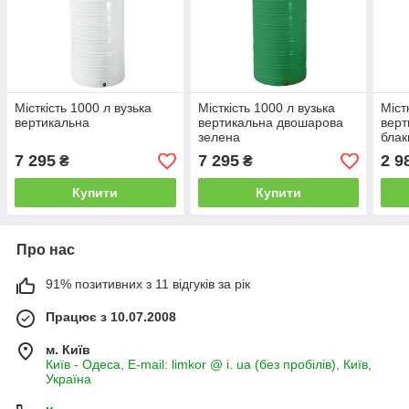
Місткість 1000 л вузька
Місткість 1000 л вузька
Міст
вертикальна
вертикальна двошарова
вер
зелена
блак
7 295
7 295
2 9
₴
₴
Купити
Купити
Про нас
91% позитивних з 11 відгуків за рік
Працює з 10.07.2008
м. Київ
Київ - Одеса, E-mail: limkor @ i. ua (без пробілів), Київ,
Україна