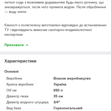
питної соди з можливим додаванням будь-якого розчину, що
знезаражується, після чого промита водою. Після оброблення
— воду злити.
Ємності з поліетилену виготовлені відповідно до встановлених
ТУ і відповідають вимогам санітарно-епідеміологічної
експертизи.
Приховати
Характеристики
Основні
Виробник
Власне виробництво
Країна виробник
Україна
Об`єм
650 л
Діаметр люка
35 см
Діаметр вхідного штуцера
3/4"
Вид бака
Горизонтальний