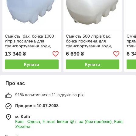
Ємність, бак, бочка 1000
Ємність 500 літрів бак,
Ємні
літрів посилена для
бочка посилена для
прям
транспортування води,
транспортування води,
тран
КАС перевезення харчова
КАС перевезення харчова
13 340
6 690
6 3
₴
₴
G E
Купити
Купити
Про нас
91% позитивних з 11 відгуків за рік
Працює з 10.07.2008
м. Київ
Київ - Одеса, E-mail: limkor @ i. ua (без пробілів), Київ,
Україна