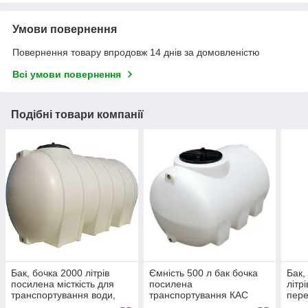
Умови повернення
Повернення товару впродовж 14 днів за домовленістю
Всі умови повернення
Подібні товари компанії
Бак, бочка 2000 літрів
Ємність 500 л бак бочка
Бак,
посилена місткість для
посилена
літр
транспортування води,
транспортування КАС
пере
КАС перевезення харчова
перевезення харчова
тран