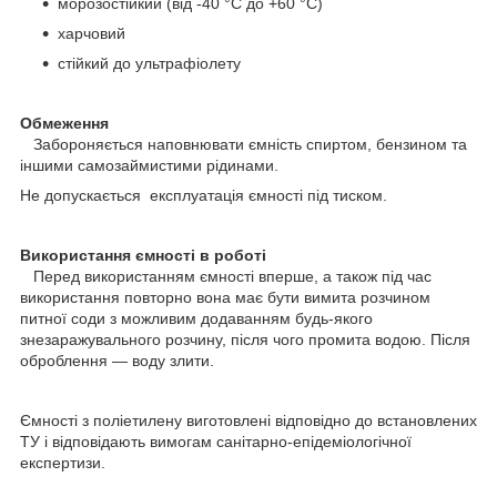
морозостійкий (від -40 °C до +60 °C)
харчовий
стійкий до ультрафіолету
Обмеження
Забороняється наповнювати ємність спиртом, бензином та
іншими самозаймистими рідинами.
Не допускається експлуатація ємності під тиском.
Використання ємності в роботі
Перед використанням ємності вперше, а також під час
використання повторно вона має бути вимита розчином
питної соди з можливим додаванням будь-якого
знезаражувального розчину, після чого промита водою. Після
оброблення — воду злити.
Ємності з поліетилену виготовлені відповідно до встановлених
ТУ і відповідають вимогам санітарно-епідеміологічної
експертизи.