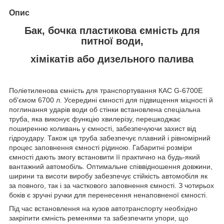
Опис
Бак, бочка пластикова ємність для
питної води,
хімікатів або дизельного палива
Поліетиленова ємність для транспортування КАС G-6700Е
об'ємом 6700 л. Усередині ємності для підвищення міцності й
поглинання ударів води об стінки встановлена спеціальна
труба, яка виконує функцію хвилерізу, перешкоджає
поширенню коливань у ємності, забезпечуючи захист від
гідроудару. Також ця труба забезпечує плавний і рівномірний
процес заповнення ємності рідиною. Габаритні розміри
ємності дають змогу встановити її практично на будь-який
вантажний автомобіль. Оптимальне співвідношення довжини,
ширини та висоти виробу забезпечує стійкість автомобіля як
за повного, так і за часткового заповнення ємності. З чотирьох
боків є зручні ручки для перенесення ненаповненої ємності.
Під час встановлення на кузов автотранспорту необхідно
закріпити ємність ременями та забезпечити упори, що