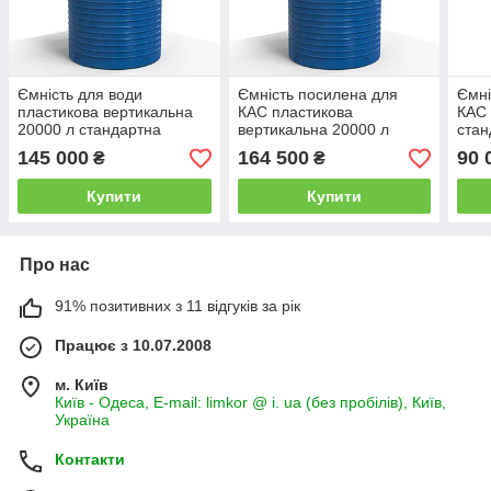
Ємність для води
Ємність посилена для
Ємні
пластикова вертикальна
КАС пластикова
КАС 
20000 л стандартна
вертикальна 20000 л
стан
стандартна
145 000
164 500
90 
₴
₴
Купити
Купити
Про нас
91% позитивних з 11 відгуків за рік
Працює з 10.07.2008
м. Київ
Київ - Одеса, E-mail: limkor @ i. ua (без пробілів), Київ,
Україна
Контакти