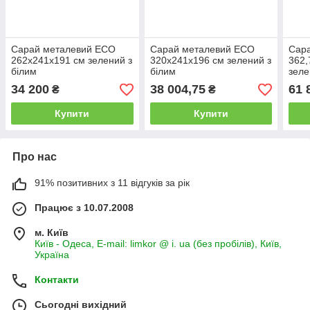
Сарай металевий ECO
Сарай металевий ECO
Сар
262x241x191 см зелений з
320x241x196 см зелений з
362,
білим
білим
зеле
34 200
38 004,75
61 
₴
₴
Купити
Купити
Про нас
91% позитивних з 11 відгуків за рік
Працює з 10.07.2008
м. Київ
Київ - Одеса, E-mail: limkor @ i. ua (без пробілів), Київ,
Україна
Контакти
Сьогодні вихідний