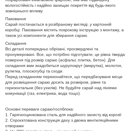
вологостійкість і надійно захищає покриття від будь-якого
зовнішнього впливу.
Паковання
Сарай постачається в розібраному вигляді, у картонній
коробці. Паковання містить покрокову інструкцію з монтажу, а
також усі компоненти для збирання сараю.
Складання
Всі деталі попередньо обрізані, просвердлені та
пронумеровані. Все, що потрібно підготувати, це рівна тверда
поверхня під розмір сараю (асфальт, плитка, бетон). Для
складання вам знадобиться шурупокрут (викрутка), молоток,
рулетка, плоскогубці та сходи.
Перед складанням переконайтеся, що передбачуване місце
для розміщення сараю досить за розміром, рівне та
горизонтальне (без ухилів). Не будуйте сарай над лініями
комунікації (газ, електрика, вода тощо).
Основні переваги сараю/госпблока:
1. Гарячооцинкована сталь для надійного захисту від корозії
2. Спроєктована конструкція даху з двома вентиляційними
отворами