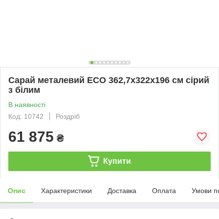
Сарай металевий ECO 362,7x322x196 см сірий
з білим
В наявності
Код: 10742
Роздріб
61 875
₴
Купити
Опис
Характеристики
Доставка
Оплата
Умови п