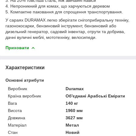
3. На 20% товстіша сталь, ніж звичайні навіси
4. Непроникний для комах, що харчуються деревом
5. Компактне паковання для спрощення транспортування.
У сараях DURAMAX легко зберігати снігоприбиральну техніку,
газонокосарки, бензиновий інструмент, бензиновий або
дизельний генератор, садовий інвентар, отрути та добрива,
дачні вуличні меблі, мототехніку, велосипеди.
Приховати
Характеристики
Основні атрибути
Виробник
Duramax
Країна виробник
Об'єднані Арабські Емірати
Вага
140 кг
Висота
1960 мм
Довжина
3627 мм
Матеріал
Метал
Стан
Новий