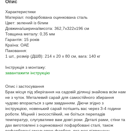
Опис
Характеристики
Матеріал:
пофарбована оцинкована сталь
Цвет:
зелений із білим
Довжина/ширина/висота:
362,7x322x196 cм
Товщина металу:
0,35 мм
Гарантія:
15 років
Країна:
ОАЕ
Паковання:
1 шт., розмір (ДШВ): 214 x 20 x 80 см, вага: 140 кг
Інструкція з монтажу:
завантажити інструкцію
Опис і застосування
Брак місця під зберігання на садовій ділянці знайома всім нам
не з чуток. Металевий сарай для самостійного збирання
чудово впорається з цим завданням. Діючи згідно з
інструкцією, новенький сарай потішить вас через 3-4 години
роботи. Міцний і зносостійкий, не боїться перепадів
температур, слугуватиме вам довгі роки. Деталі рами, стіни та
дах виготовлені з оцинкованої пофарбовані сталі, також
пофарбовані емальовою фарбою, яка має підвищену