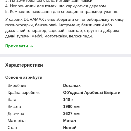
3. На 20% товстіша сталь, ніж звичайні навіси
4. Непроникний для комах, що харчуються деревом
5. Компактне паковання для спрощення транспортування.
У сараях DURAMAX легко зберігати снігоприбиральну техніку,
газонокосарки, бензиновий інструмент, бензиновий або
дизельний генератор, садовий інвентар, отрути та добрива,
дачні вуличні меблі, мототехніку, велосипеди.
Приховати
Характеристики
Основні атрибути
Виробник
Duramax
Країна виробник
Об'єднані Арабські Емірати
Вага
140 кг
Висота
1960 мм
Довжина
3627 мм
Матеріал
Метал
Стан
Новий