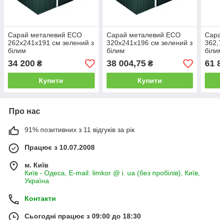
Сарай металевий ECO
Сарай металевий ECO
Сар
262x241x191 см зелений з
320x241x196 см зелений з
362,
білим
білим
біли
34 200
38 004,75
61 
₴
₴
Купити
Купити
Про нас
91% позитивних з 11 відгуків за рік
Працює з 10.07.2008
м. Київ
Київ - Одеса, E-mail: limkor @ i. ua (без пробілів), Київ,
Україна
Контакти
Сьогодні працює з 09:00 до 18:30