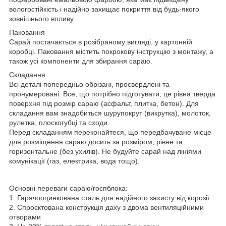
вологостійкість і надійно захищає покриття від будь-якого
зовнішнього впливу.
Паковання
Сарай постачається в розібраному вигляді, у картонній
коробці. Паковання містить покрокову інструкцію з монтажу, а
також усі компоненти для збирання сараю.
Складання
Всі деталі попередньо обрізані, просвердлені та
пронумеровані. Все, що потрібно підготувати, це рівна тверда
поверхня під розмір сараю (асфальт, плитка, бетон). Для
складання вам знадобиться шурупокрут (викрутка), молоток,
рулетка, плоскогубці та сходи.
Перед складанням переконайтеся, що передбачуване місце
для розміщення сараю досить за розміром, рівне та
горизонтальне (без ухилів). Не будуйте сарай над лініями
комунікації (газ, електрика, вода тощо).
Основні переваги сараю/госпблока:
1. Гарячооцинкована сталь для надійного захисту від корозії
2. Спроєктована конструкція даху з двома вентиляційними
отворами