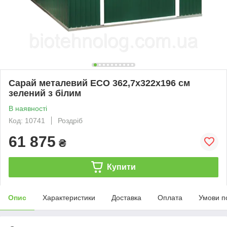
Сарай металевий ECO 362,7x322x196 см
зелений з білим
В наявності
Код: 10741
Роздріб
61 875
₴
Купити
Опис
Характеристики
Доставка
Оплата
Умови п