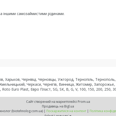
а іншими самозаймистими рідинами.
рків, Харьков, Чернівці, Черновцы, Ужгород, Тернопіль, Тернопол
 Хмельницький, Черкаси, Чернігів, Винница, Житомир, Запорожье,
to Euro Plast, Евро Пласт, SG, SК, В, G, V, 100, 150, 200, 250, 30
Сайт створений на маркетплейсі
Prom.ua
Продавець на Bigl.ua
ВТК Біотехнолог (biotehnolog.com.ua) |
Поскаржитися на контент
|
Політика конфіде
Select Language
▼