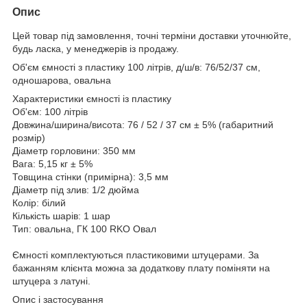
Опис
Цей товар під замовлення, точні терміни доставки уточнюйте,
будь ласка, у менеджерів із продажу.
Об'єм ємності з пластику 100 літрів, д/ш/в: 76/52/37 см,
одношарова, овальна
Характеристики ємності із пластику
Об'єм: 100 літрів
Довжина/ширина/висота: 76 / 52 / 37 см ± 5% (габаритний
розмір)
Діаметр горловини: 350 мм
Вага: 5,15 кг ± 5%
Товщина стінки (примірна): 3,5 мм
Діаметр під злив: 1/2 дюйма
Колір: білий
Кількість шарів: 1 шар
Тип: овальна, ГК 100 RKО Овал
Ємності комплектуються пластиковими штуцерами. За
бажанням клієнта можна за додаткову плату поміняти на
штуцера з латуні.
Опис і застосування