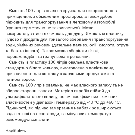
Ємність 100 літрів овальна зручна для використання в
приміщеннях з обмеженим простором, а також добре
підходить для транспортування в легковому автомобілі
(кришка герметично не закривається). Може
використовуватися як ємність для душу. Ємність із пластику
чудово підходить для тривалого зберігання і транспортування
води, хімічних речовин (дизельне паливо, олії, кислоти, отрути
та багато іншого). Також можна зберігати в'язкі,
порошкоподібні та гранульовані речовини.
Ємність із пластику 100 літрів овальна пластикова
стандартно білого кольору, виготовлена з поліетилену,
призначеного для контакту з харчовими продуктами та
питною водою.
Ємність 100 літрів овальна, не має власного запаху та не
вбирає сторонні запахи. Матеріал виробів стійкий до
ультрафіолетового впливу, не змінює фізичних і хімічних
властивостей у діапазоні температур від -40 °C до +60 °C.
Рідинності, які під час замерзання неабияк розширюються:
вода та інші на основі води, за мінусових температур
рекомендується злити.
Надійність