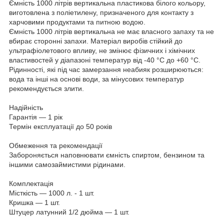
Ємність 1000 літрів вертикальна пластикова білого кольору,
виготовлена з поліетилену, призначеного для контакту з
харчовими продуктами та питною водою.
Ємність 1000 літрів вертикальна не має власного запаху та не
вбирає сторонні запахи. Матеріал виробів стійкий до
ультрафіолетового впливу, не змінює фізичних і хімічних
властивостей у діапазоні температур від -40 °C до +60 °C.
Рідинності, які під час замерзання неабияк розширюються:
вода та інші на основі води, за мінусових температур
рекомендується злити.
Надійність
Гарантія — 1 рік
Термін експлуатації до 50 років
Обмеження та рекомендації
Забороняється наповнювати ємність спиртом, бензином та
іншими самозаймистими рідинами.
Комплектація
Місткість — 1000 л. - 1 шт.
Кришка — 1 шт.
Штуцер латунний 1/2 дюйма — 1 шт.