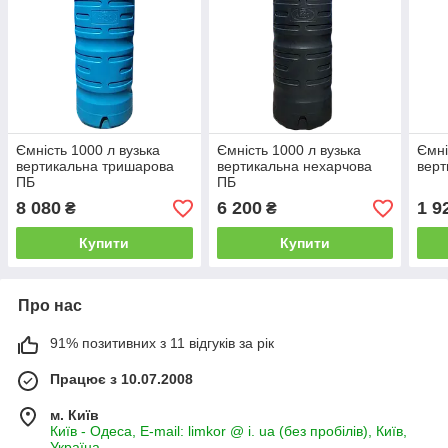
Ємність 1000 л вузька
Ємність 1000 л вузька
Ємні
вертикальна тришарова
вертикальна нехарчова
верт
ПБ
ПБ
8 080
6 200
1 9
₴
₴
Купити
Купити
Про нас
91% позитивних з 11 відгуків за рік
Працює з 10.07.2008
м. Київ
Київ - Одеса, E-mail: limkor @ i. ua (без пробілів), Київ,
Україна