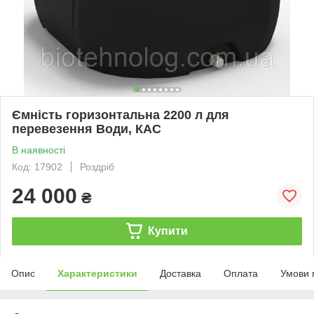
Ємність горизонтальна 2200 л для
перевезення Води, КАС
В наявності
Код: 17902
Роздріб
24 000
₴
Купити
Опис
Характеристики
Доставка
Оплата
Умови 