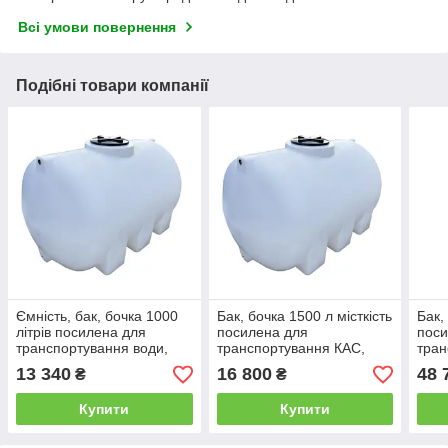
Всі умови повернення
Подібні товари компанії
Ємність, бак, бочка 1000
Бак, бочка 1500 л місткість
Бак,
літрів посилена для
посилена для
поси
транспортування води,
транспортування КАС,
тран
КАС перевезення харчова
води перевезення
КАС 
13 340
16 800
48 
₴
₴
харчова
харч
Купити
Купити