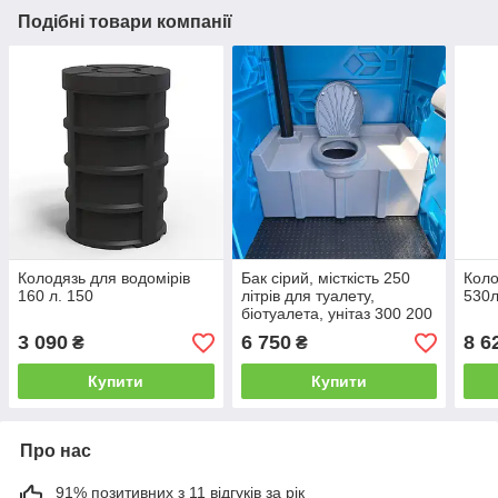
Подібні товари компанії
Колодязь для водомірів
Бак сірий, місткість 250
Коло
160 л. 150
літрів для туалету,
530л
біотуалета, унітаз 300 200
3 090
6 750
8 6
₴
₴
Купити
Купити
Про нас
91% позитивних з 11 відгуків за рік