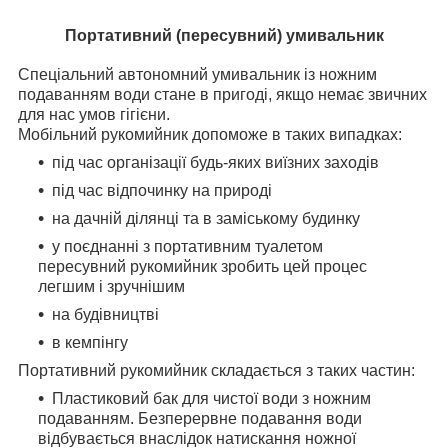
Портативний (пересувний) умивальник
Спеціальний автономний умивальник із ножним
подаванням води стане в пригоді, якщо немає звичних
для нас умов гігієни.
Мобільний рукомийник допоможе в таких випадках:
під час організації будь-яких виїзних заходів
під час відпочинку на природі
на дачній ділянці та в заміському будинку
у поєднанні з портативним туалетом
пересувний рукомийник зробить цей процес
легшим і зручнішим
на будівництві
в кемпінгу
Портативний рукомийник складається з таких частин:
Пластиковий бак для чистої води з ножним
подаванням. Безперервне подавання води
відбувається внаслідок натискання ножної