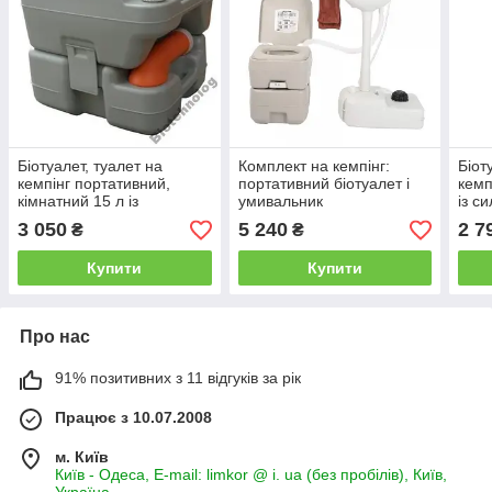
Біотуалет, туалет на
Комплект на кемпінг:
Біот
кемпінг портативний,
портативний біотуалет і
кемп
кімнатний 15 л із
умивальник
із 
патрубком PT15A
PT10
3 050
5 240
2 7
₴
₴
Купити
Купити
Про нас
91% позитивних з 11 відгуків за рік
Працює з 10.07.2008
м. Київ
Київ - Одеса, E-mail: limkor @ i. ua (без пробілів), Київ,